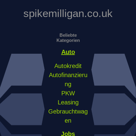
spikemilligan.co.uk
Beliebte
Kategorien
Auto
Autokredit
Autofinanzieru
ng
PKW
Leasing
Gebrauchtwag
en
Jobs