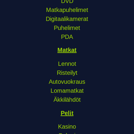
DVD
Matkapuhelimet
Digitaalikamerat
Puhelimet
PDA
Matkat
Lennot
Risteilyt
Autovuokraus
Lomamatkat
Äkkilähdöt
Pelit
Kasino